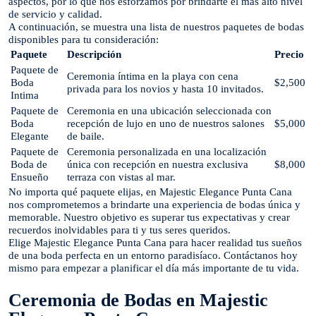
aspectos, por lo que nos esforzamos por brindarte el más alto nivel
de servicio y calidad.
A continuación, se muestra una lista de nuestros paquetes de bodas
disponibles para tu consideración:
Paquete
Descripción
Precio
Paquete de
Ceremonia íntima en la playa con cena
Boda
$2,500
privada para los novios y hasta 10 invitados.
Intima
Paquete de
Ceremonia en una ubicación seleccionada con
Boda
recepción de lujo en uno de nuestros salones
$5,000
Elegante
de baile.
Paquete de
Ceremonia personalizada en una localización
Boda de
única con recepción en nuestra exclusiva
$8,000
Ensueño
terraza con vistas al mar.
No importa qué paquete elijas, en Majestic Elegance Punta Cana
nos comprometemos a brindarte una experiencia de bodas única y
memorable. Nuestro objetivo es superar tus expectativas y crear
recuerdos inolvidables para ti y tus seres queridos.
Elige Majestic Elegance Punta Cana para hacer realidad tus sueños
de una boda perfecta en un entorno paradisíaco. Contáctanos hoy
mismo para empezar a planificar el día más importante de tu vida.
Ceremonia de Bodas en Majestic