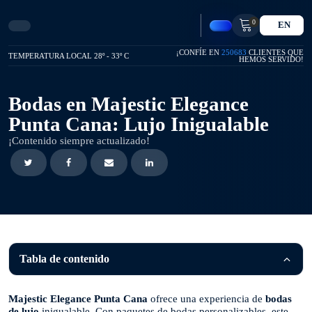
0
EN
¡CONFÍE EN
250683
CLIENTES QUE
TEMPERATURA LOCAL 28º - 33º C
HEMOS SERVIDO!
Bodas en Majestic Elegance
Punta Cana: Lujo Inigualable
¡Contenido siempre actualizado!
Tabla de contenido
Majestic Elegance Punta Cana
ofrece una experiencia de
bodas
de lujo
inigualable. Con paquetes de bodas personalizables, este