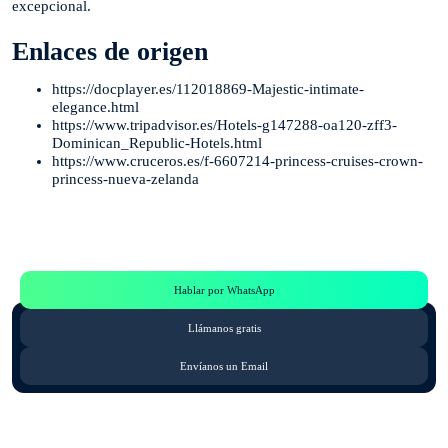
excepcional.
Enlaces de origen
https://docplayer.es/112018869-Majestic-intimate-
elegance.html
https://www.tripadvisor.es/Hotels-g147288-oa120-zff3-
Dominican_Republic-Hotels.html
https://www.cruceros.es/f-6607214-princess-cruises-crown-
princess-nueva-zelanda
Te Ayudamos
Consulta por WhatsApp gratis y sin compromisos
Hablar por WhatsApp
Llámanos gratis
Envíanos un Email