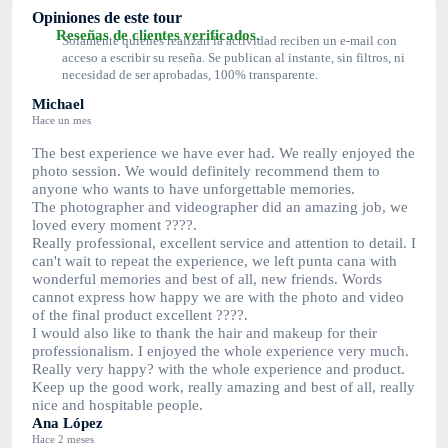
Opiniones de este tour
Reseñas de clientes verificados.
Solamente quienes realizan la actividad reciben un e-mail con
acceso a escribir su reseña. Se publican al instante, sin filtros, ni
necesidad de ser aprobadas, 100% transparente.
Michael
Hace un mes
The best experience we have ever had. We really enjoyed the
photo session. We would definitely recommend them to
anyone who wants to have unforgettable memories.
The photographer and videographer did an amazing job, we
loved every moment ????.
Really professional, excellent service and attention to detail. I
can't wait to repeat the experience, we left punta cana with
wonderful memories and best of all, new friends. Words
cannot express how happy we are with the photo and video
of the final product excellent ????.
I would also like to thank the hair and makeup for their
professionalism. I enjoyed the whole experience very much.
Really very happy? with the whole experience and product.
Keep up the good work, really amazing and best of all, really
nice and hospitable people.
Ana López
Hace 2 meses