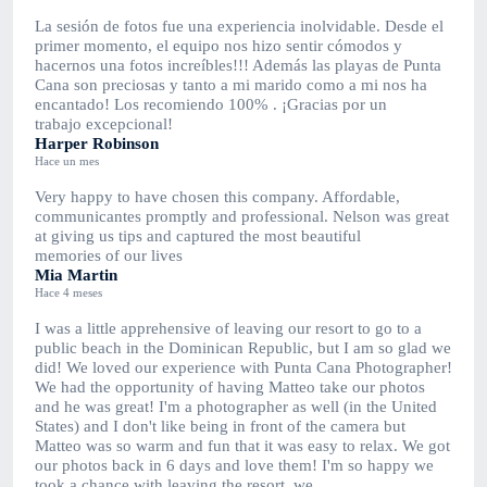
La sesión de fotos fue una experiencia inolvidable. Desde el
primer momento, el equipo nos hizo sentir cómodos y
hacernos una fotos increíbles!!! Además las playas de Punta
Cana son preciosas y tanto a mi marido como a mi nos ha
encantado! Los recomiendo 100% . ¡Gracias por un
trabajo excepcional!
Harper Robinson
Hace un mes
Very happy to have chosen this company. Affordable,
communicantes promptly and professional. Nelson was great
at giving us tips and captured the most beautiful
memories of our lives
Mia Martin
Hace 4 meses
I was a little apprehensive of leaving our resort to go to a
public beach in the Dominican Republic, but I am so glad we
did! We loved our experience with Punta Cana Photographer!
We had the opportunity of having Matteo take our photos
and he was great! I'm a photographer as well (in the United
States) and I don't like being in front of the camera but
Matteo was so warm and fun that it was easy to relax. We got
our photos back in 6 days and love them! I'm so happy we
took a chance with leaving the resort, we