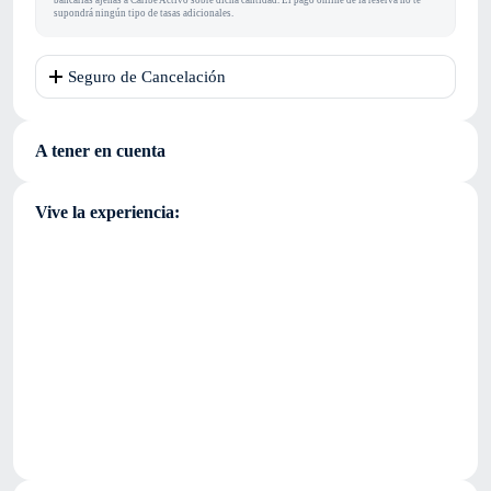
bancarias ajenas a Caribe Activo sobre dicha cantidad. El pago online de la reserva no te
supondrá ningún tipo de tasas adicionales.
Seguro de Cancelación
A tener en cuenta
Vive la experiencia: