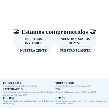
🤝 Estamos comprometidos 🤝
NUESTROS
NUESTROS SOCIOS
INVITADOS
DE M&E
NUESTRA GENTE
NUESTRO PLANETA
ISO 9001:2015
TRIPADVISOR
Sistema de Gestión de Calidad Certificado
Certificado de Excelencia Otorgado en 2019.
SAFE TRAVELS
ESR
Certificación de nuestros protocolos de Seguridad e Higiene
Distintivo ESR Otorgado por el CEMEFI y AliaRSE.
Otorgado por WTTC en 2020.
PCI, DSS
CPPSIT
Norma de Estándar de Seguridad de Datos para la Industria de
Certificicación en Protección y Prevención Sanitaria en
Tarjeta de Pago
Instalaciones Turísticas