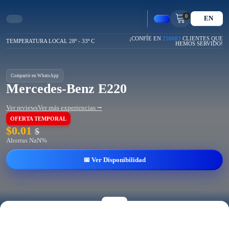
0
EN
¡CONFÍE EN
250683
CLIENTES QUE
TEMPERATURA LOCAL 28º - 33º C
HEMOS SERVIDO!
Compartir en WhatsApp
Mercedes-Benz E220
Ver reviews
Ver más experiencias ⭢
OFERTA TEMPORAL
$
0.01
$
Ahorras NaN%
📅 Ver Disponibilidad