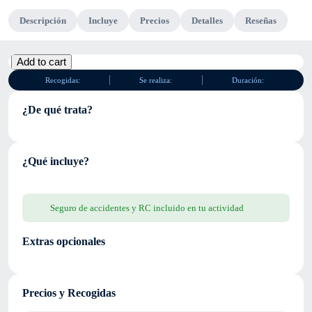
Descripción
Incluye
Precios
Detalles
Reseñas
Mercedes-
Add to cart
Benz
Recogidas:
Se realiza:
Duración:
E220
cantidad
¿De qué trata?
¿Qué incluye?
Seguro de accidentes y RC incluido en tu actividad
Extras opcionales
Precios y Recogidas