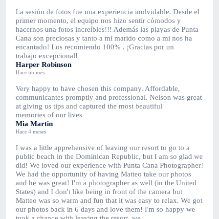
La sesión de fotos fue una experiencia inolvidable. Desde el
primer momento, el equipo nos hizo sentir cómodos y
hacernos una fotos increíbles!!! Además las playas de Punta
Cana son preciosas y tanto a mi marido como a mi nos ha
encantado! Los recomiendo 100% . ¡Gracias por un
trabajo excepcional!
Harper Robinson
Hace un mes
Very happy to have chosen this company. Affordable,
communicantes promptly and professional. Nelson was great
at giving us tips and captured the most beautiful
memories of our lives
Mia Martin
Hace 4 meses
I was a little apprehensive of leaving our resort to go to a
public beach in the Dominican Republic, but I am so glad we
did! We loved our experience with Punta Cana Photographer!
We had the opportunity of having Matteo take our photos
and he was great! I'm a photographer as well (in the United
States) and I don't like being in front of the camera but
Matteo was so warm and fun that it was easy to relax. We got
our photos back in 6 days and love them! I'm so happy we
took a chance with leaving the resort, we