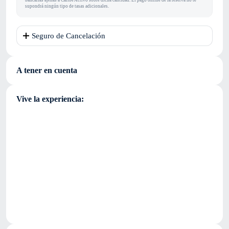
bancarias ajenas a Caribe Activo sobre dicha cantidad. El pago online de la reserva no te
supondrá ningún tipo de tasas adicionales.
Seguro de Cancelación
A tener en cuenta
Vive la experiencia: