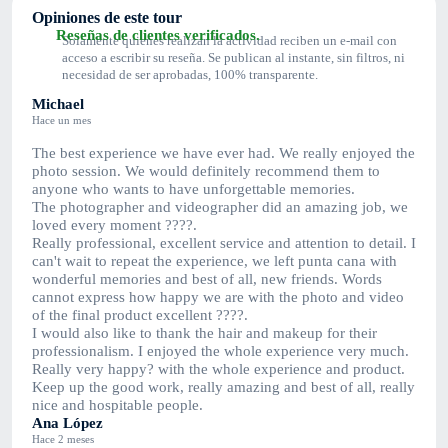
Opiniones de este tour
Reseñas de clientes verificados.
Solamente quienes realizan la actividad reciben un e-mail con
acceso a escribir su reseña. Se publican al instante, sin filtros, ni
necesidad de ser aprobadas, 100% transparente.
Michael
Hace un mes
The best experience we have ever had. We really enjoyed the
photo session. We would definitely recommend them to
anyone who wants to have unforgettable memories.
The photographer and videographer did an amazing job, we
loved every moment ????.
Really professional, excellent service and attention to detail. I
can't wait to repeat the experience, we left punta cana with
wonderful memories and best of all, new friends. Words
cannot express how happy we are with the photo and video
of the final product excellent ????.
I would also like to thank the hair and makeup for their
professionalism. I enjoyed the whole experience very much.
Really very happy? with the whole experience and product.
Keep up the good work, really amazing and best of all, really
nice and hospitable people.
Ana López
Hace 2 meses