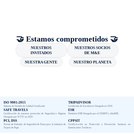
🤝 Estamos comprometidos 🤝
NUESTROS
NUESTROS SOCIOS
INVITADOS
DE M&E
NUESTRA GENTE
NUESTRO PLANETA
ISO 9001:2015
TRIPADVISOR
Sistema de Gestión de Calidad Certificado
Certificado de Excelencia Otorgado en 2019.
SAFE TRAVELS
ESR
Certificación de nuestros protocolos de Seguridad e Higiene
Distintivo ESR Otorgado por el CEMEFI y AliaRSE.
Otorgado por WTTC en 2020.
PCI, DSS
CPPSIT
Norma de Estándar de Seguridad de Datos para la Industria de
Certificicación en Protección y Prevención Sanitaria en
Tarjeta de Pago
Instalaciones Turísticas