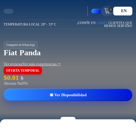
0
EN
¡CONFÍE EN
250683
CLIENTES QUE
TEMPERATURA LOCAL 28º - 33º C
HEMOS SERVIDO!
Compartir en WhatsApp
Fiat Panda
Ver reviews
Ver más experiencias ⭢
OFERTA TEMPORAL
$
0.01
$
Ahorras NaN%
📅 Ver Disponibilidad