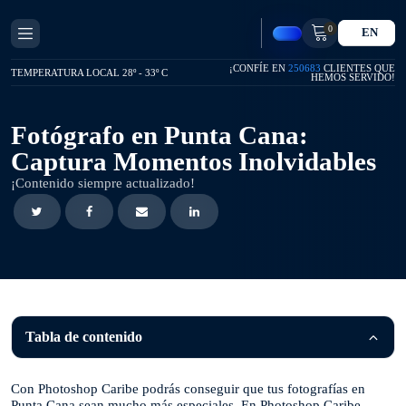
0
EN
¡CONFÍE EN
250683
CLIENTES QUE
TEMPERATURA LOCAL 28º - 33º C
HEMOS SERVIDO!
Fotógrafo en Punta Cana:
Captura Momentos Inolvidables
¡Contenido siempre actualizado!
Tabla de contenido
Con Photoshop Caribe podrás conseguir que tus fotografías en
Punta Cana sean mucho más especiales. En Photoshop Caribe