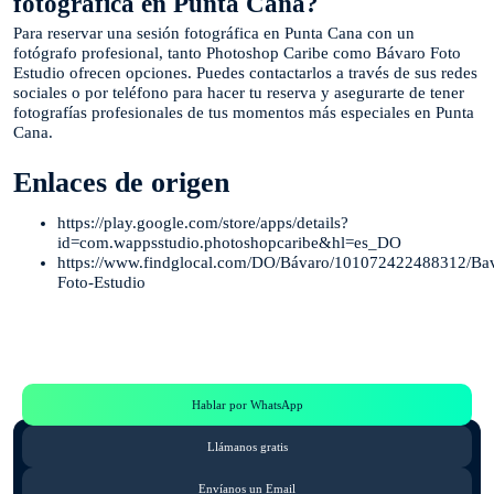
fotográfica en Punta Cana?
Para reservar una sesión fotográfica en Punta Cana con un
fotógrafo profesional, tanto Photoshop Caribe como Bávaro Foto
Estudio ofrecen opciones. Puedes contactarlos a través de sus redes
sociales o por teléfono para hacer tu reserva y asegurarte de tener
fotografías profesionales de tus momentos más especiales en Punta
Cana.
Enlaces de origen
https://play.google.com/store/apps/details?
id=com.wappsstudio.photoshopcaribe&hl=es_DO
https://www.findglocal.com/DO/Bávaro/101072422488312/Ba
Foto-Estudio
Te Ayudamos
Consulta por WhatsApp gratis y sin compromisos
Hablar por WhatsApp
Llámanos gratis
Envíanos un Email