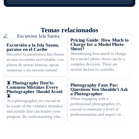
Temas relacionados
Pricing Guide: How Much to
Charge for a Model Photo
Excursión a la Isla Saona,
Shoot?
paraíso en el Caribe
Determining how much to charge
Descubre la paradisíaca Isla Saona
for a model photo shoot can be a
en una excursión inolvidable, con
complex decision. There are
playas de arenas blancas, aguas
several factors to consider,
turquesas y un entorno natural
including the type of
exuberante.
photography, your experience,
📵 Photography Don'ts:
Photography Faux Pas:
expenses, and market rates. Setting
Common Mistakes Every
Questions You Shouldn't Ask
the right price is crucial for your
Photographer Should Avoid
a Photographer
📵
business's success and ensuring
When engaging with a
As a photographer, it's crucial to
that you are fairly compensated for
professional photographer, it's
be aware of the common mistakes
your work. In this article, […]
crucial to maintain a level of
and pitfalls that can hinder your
professionalism and respect in
progress. By understanding what
your interactions. One aspect of
not to do, you can improve your
this is knowing what questions are
photography skills and capture
not appropriate to ask. Certain
better images. In this article, we
inquiries can come across as
will explore some of the most