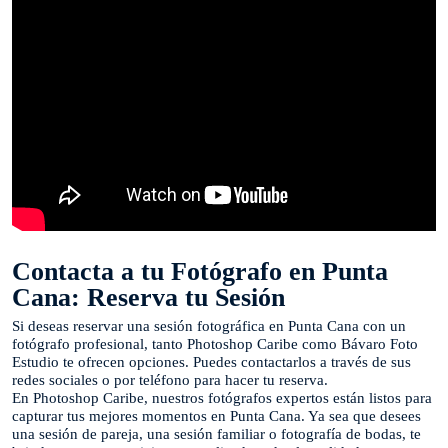
Contacta a tu Fotógrafo en Punta
Cana: Reserva tu Sesión
Si deseas reservar una sesión fotográfica en Punta Cana con un
fotógrafo profesional, tanto Photoshop Caribe como Bávaro Foto
Estudio te ofrecen opciones. Puedes contactarlos a través de sus
redes sociales o por teléfono para hacer tu reserva.
En Photoshop Caribe, nuestros fotógrafos expertos están listos para
capturar tus mejores momentos en Punta Cana. Ya sea que desees
una sesión de pareja, una sesión familiar o fotografía de bodas, te