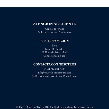
disrespectful, intrusive, or
common photography mistakes
unprofessional. In this article, we
and provide valuable tips on how
will highlight the questions you
to […]
should steer clear of […]
ATENCIÓN AL CLIENTE
Centro de Ayuda
Solicitar Transfer Punta Cana
A TU DISPOSICIÓN
Blog
Tours Destacados
Política de Privacidad
Condiciones de uso
CONTACTA CON NOSOTROS
+1 (809) 668 2289
info@en.hellocaribetours.com
Calle principal Downtown, Punta Cana.
© Hello Caribe Tours 2024 - Todos los derechos reservados