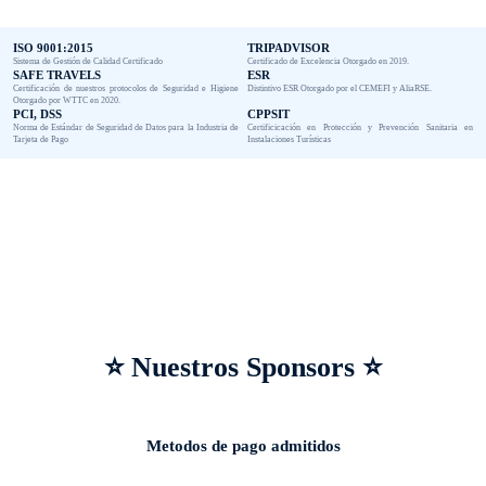
ISO 9001:2015
TRIPADVISOR
Sistema de Gestión de Calidad Certificado
Certificado de Excelencia Otorgado en 2019.
SAFE TRAVELS
ESR
Certificación de nuestros protocolos de Seguridad e Higiene
Distintivo ESR Otorgado por el CEMEFI y AliaRSE.
Otorgado por WTTC en 2020.
PCI, DSS
CPPSIT
Norma de Estándar de Seguridad de Datos para la Industria de
Certificicación en Protección y Prevención Sanitaria en
Tarjeta de Pago
Instalaciones Turísticas
⭐ Nuestros Sponsors ⭐
Metodos de pago admitidos