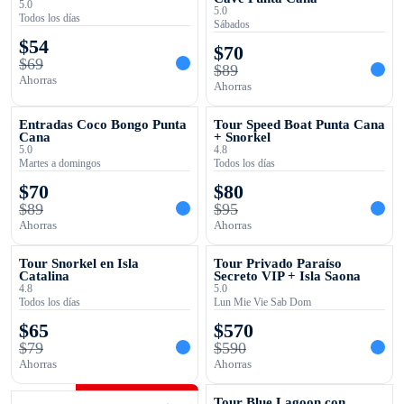
5.0
5.0
Todos los días
Sábados
$
54
$
70
$
69
$
89
Ahorras
Ahorras
OFERTA TEMPORAL
OFERTA TEMPORAL
Entradas Coco Bongo Punta
Tour Speed Boat Punta Cana
Cana
+ Snorkel
5.0
4.8
Martes a domingos
Todos los días
$
70
$
80
$
89
$
95
Ahorras
Ahorras
OFERTA TEMPORAL
OFERTA TEMPORAL
Tour Snorkel en Isla
Tour Privado Paraíso
Catalina
Secreto VIP + Isla Saona
4.8
5.0
Todos los días
Lun Mie Vie Sab Dom
$
65
$
570
$
79
$
590
Ahorras
Ahorras
OFERTA TEMPORAL
OFERTA TEMPORAL
Tour Blue Lagoon con