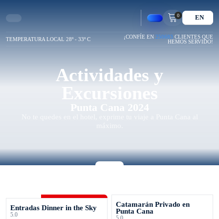
0
EN
¡CONFÍE EN
250683
CLIENTES QUE
TEMPERATURA LOCAL 28º - 33º C
HEMOS SERVIDO!
Actividades y
Excursiones
Punta Cana 2024
No te quedes en el hotel, exprime tu viaje a Punta Cana al
máximo.
OFERTA TEMPORAL
OFERTA TEMPORAL
Catamarán Privado en
Entradas Dinner in the Sky
Punta Cana
5.0
5.0