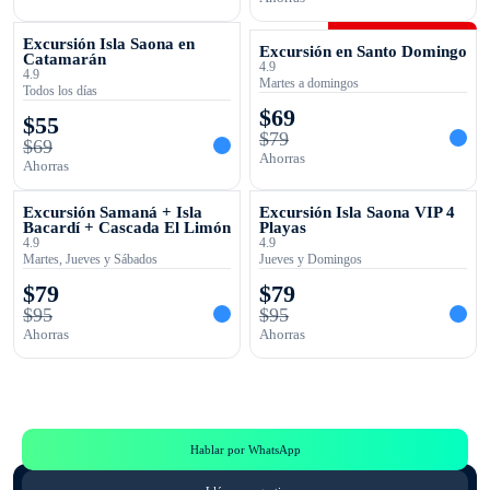
OFERTA TEMPORAL
OFERTA TEMPORAL
Excursión Isla Saona en
Excursión en Santo Domingo
Catamarán
4.9
4.9
Martes a domingos
Todos los días
$
69
$
55
$
79
$
69
Ahorras
Ahorras
OFERTA TEMPORAL
OFERTA TEMPORAL
Excursión Samaná + Isla
Excursión Isla Saona VIP 4
Bacardí + Cascada El Limón
Playas
4.9
4.9
Martes, Jueves y Sábados
Jueves y Domingos
$
79
$
79
$
95
$
95
Ahorras
Ahorras
Te Ayudamos
Consulta por WhatsApp gratis y sin compromisos
Hablar por WhatsApp