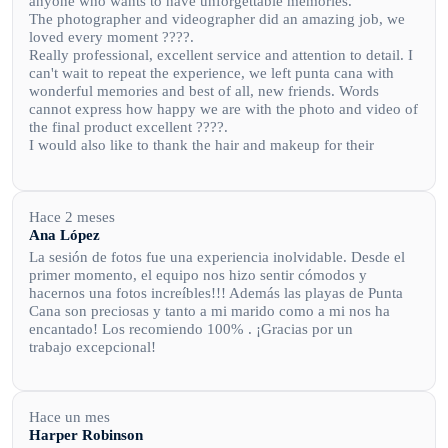
anyone who wants to have unforgettable memories.
The photographer and videographer did an amazing job, we
loved every moment ????.
Really professional, excellent service and attention to detail. I
can't wait to repeat the experience, we left punta cana with
wonderful memories and best of all, new friends. Words
cannot express how happy we are with the photo and video of
the final product excellent ????.
I would also like to thank the hair and makeup for their
professionalism. I enjoyed the whole experience very much.
Really very happy? with the whole experience and product.
Keep up the good work, really amazing and best of all, really
nice and hospitable people.
Hace 2 meses
Ana López
La sesión de fotos fue una experiencia inolvidable. Desde el
primer momento, el equipo nos hizo sentir cómodos y
hacernos una fotos increíbles!!! Además las playas de Punta
Cana son preciosas y tanto a mi marido como a mi nos ha
encantado! Los recomiendo 100% . ¡Gracias por un
trabajo excepcional!
Hace un mes
Harper Robinson