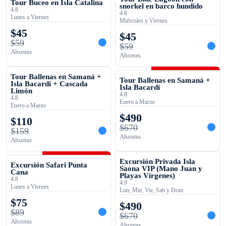
Tour Buceo en Isla Catalina
snorkel en barco hundido
4.8
4.8
Lunes a Viernes
Miércoles y Viernes
$
45
$
45
$
59
$
59
Ahorras
Ahorras
OFERTA TEMPORAL
OFERTA TEMPORAL
Tour Ballenas en Samaná +
Tour Ballenas en Samaná +
Isla Bacardí + Cascada
Isla Bacardí
Limón
4.8
4.8
Enero a Marzo
Enero a Marzo
$
490
$
110
$
670
$
159
Ahorras
Ahorras
OFERTA TEMPORAL
OFERTA TEMPORAL
Excursión Privada Isla
Excursión Safari Punta
Saona VIP (Mano Juan y
Cana
Playas Vírgenes)
4.8
4.9
Lunes a Viernes
Lun, Mie, Vie, Sab y Dom
$
75
$
490
$
89
$
670
Ahorras
Ahorras