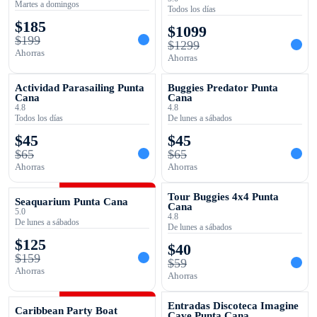
Martes a domingos
Todos los días
$
185
$
1099
$
199
$
1299
Ahorras
Ahorras
OFERTA TEMPORAL
OFERTA TEMPORAL
Actividad Parasailing Punta
Buggies Predator Punta
Cana
Cana
4.8
4.8
Todos los días
De lunes a sábados
$
45
$
45
$
65
$
65
Ahorras
Ahorras
OFERTA TEMPORAL
OFERTA TEMPORAL
Tour Buggies 4x4 Punta
Seaquarium Punta Cana
Cana
5.0
4.8
De lunes a sábados
De lunes a sábados
$
125
$
40
$
159
$
59
Ahorras
Ahorras
OFERTA TEMPORAL
OFERTA TEMPORAL
Entradas Discoteca Imagine
Caribbean Party Boat
Cave Punta Cana