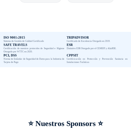
ISO 9001:2015
TRIPADVISOR
Sistema de Gestión de Calidad Certificado
Certificado de Excelencia Otorgado en 2019.
SAFE TRAVELS
ESR
Certificación de nuestros protocolos de Seguridad e Higiene
Distintivo ESR Otorgado por el CEMEFI y AliaRSE.
Otorgado por WTTC en 2020.
PCI, DSS
CPPSIT
Norma de Estándar de Seguridad de Datos para la Industria de
Certificicación en Protección y Prevención Sanitaria en
Tarjeta de Pago
Instalaciones Turísticas
⭐ Nuestros Sponsors ⭐