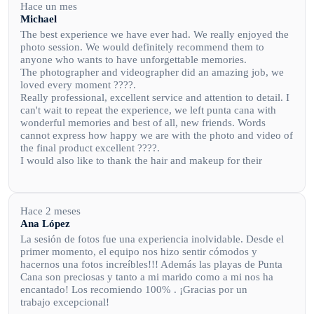
Hace un mes
Michael
The best experience we have ever had. We really enjoyed the
photo session. We would definitely recommend them to
anyone who wants to have unforgettable memories.
The photographer and videographer did an amazing job, we
loved every moment ????.
Really professional, excellent service and attention to detail. I
can't wait to repeat the experience, we left punta cana with
wonderful memories and best of all, new friends. Words
cannot express how happy we are with the photo and video of
the final product excellent ????.
I would also like to thank the hair and makeup for their
professionalism. I enjoyed the whole experience very much.
Really very happy? with the whole experience and product.
Keep up the good work, really amazing and best of all, really
nice and hospitable people.
Hace 2 meses
Ana López
La sesión de fotos fue una experiencia inolvidable. Desde el
primer momento, el equipo nos hizo sentir cómodos y
hacernos una fotos increíbles!!! Además las playas de Punta
Cana son preciosas y tanto a mi marido como a mi nos ha
encantado! Los recomiendo 100% . ¡Gracias por un
trabajo excepcional!