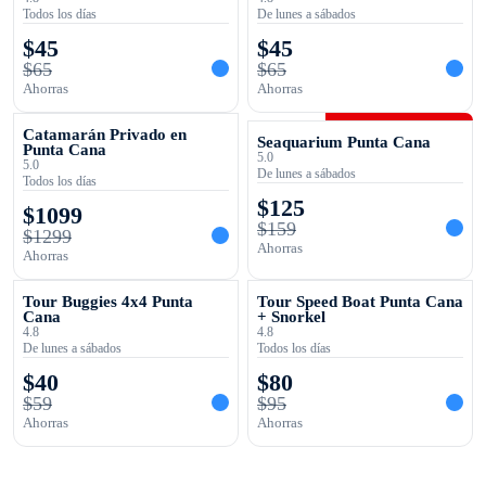
Todos los días
De lunes a sábados
$
45
$
45
$
65
$
65
Ahorras
Ahorras
OFERTA TEMPORAL
OFERTA TEMPORAL
Catamarán Privado en
Seaquarium Punta Cana
Punta Cana
5.0
5.0
De lunes a sábados
Todos los días
$
125
$
1099
$
159
$
1299
Ahorras
Ahorras
OFERTA TEMPORAL
OFERTA TEMPORAL
Tour Buggies 4x4 Punta
Tour Speed Boat Punta Cana
Cana
+ Snorkel
4.8
4.8
De lunes a sábados
Todos los días
$
40
$
80
$
59
$
95
Ahorras
Ahorras
Te Ayudamos