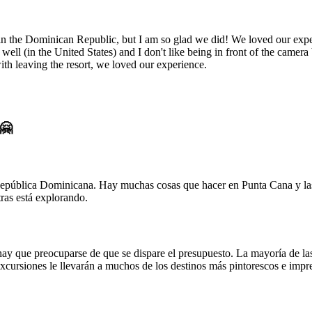
ach in the Dominican Republic, but I am so glad we did! We loved our e
ell (in the United States) and I don't like being in front of the camer
th leaving the resort, we loved our experience.
 🤗
epública Dominicana. Hay muchas cosas que hacer en Punta Cana y las 
tras está explorando.
hay que preocuparse de que se dispare el presupuesto. La mayoría de l
excursiones le llevarán a muchos de los destinos más pintorescos e impr