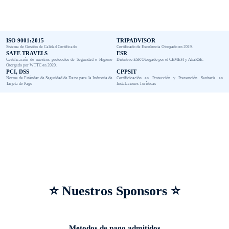
ISO 9001:2015
TRIPADVISOR
Sistema de Gestión de Calidad Certificado
Certificado de Excelencia Otorgado en 2019.
SAFE TRAVELS
ESR
Certificación de nuestros protocolos de Seguridad e Higiene
Distintivo ESR Otorgado por el CEMEFI y AliaRSE.
Otorgado por WTTC en 2020.
PCI, DSS
CPPSIT
Norma de Estándar de Seguridad de Datos para la Industria de
Certificicación en Protección y Prevención Sanitaria en
Tarjeta de Pago
Instalaciones Turísticas
⭐ Nuestros Sponsors ⭐
Metodos de pago admitidos