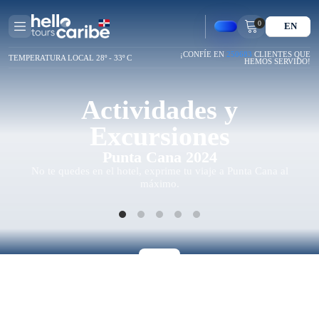
0
EN
¡CONFÍE EN
250683
CLIENTES QUE
TEMPERATURA LOCAL 28º - 33º C
HEMOS SERVIDO!
Actividades y
Excursiones
Punta Cana 2024
No te quedes en el hotel, exprime tu viaje a Punta Cana al
máximo.
Te Ayudamos