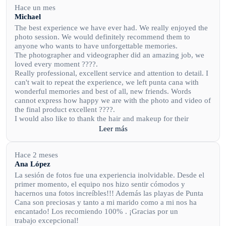
Hace un mes
Michael
The best experience we have ever had. We really enjoyed the
photo session. We would definitely recommend them to
anyone who wants to have unforgettable memories.
The photographer and videographer did an amazing job, we
loved every moment ????.
Really professional, excellent service and attention to detail. I
can't wait to repeat the experience, we left punta cana with
wonderful memories and best of all, new friends. Words
cannot express how happy we are with the photo and video of
the final product excellent ????.
I would also like to thank the hair and makeup for their
professionalism. I enjoyed the whole experience very much.
Leer más
Really very happy? with the whole experience and product.
Keep up the good work, really amazing and best of all, really
nice and hospitable people.
Hace 2 meses
Ana López
La sesión de fotos fue una experiencia inolvidable. Desde el
primer momento, el equipo nos hizo sentir cómodos y
hacernos una fotos increíbles!!! Además las playas de Punta
Cana son preciosas y tanto a mi marido como a mi nos ha
encantado! Los recomiendo 100% . ¡Gracias por un
trabajo excepcional!