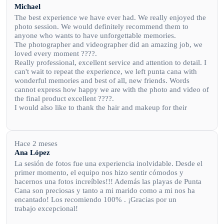
Michael
The best experience we have ever had. We really enjoyed the
photo session. We would definitely recommend them to
anyone who wants to have unforgettable memories.
The photographer and videographer did an amazing job, we
loved every moment ????.
Really professional, excellent service and attention to detail. I
can't wait to repeat the experience, we left punta cana with
wonderful memories and best of all, new friends. Words
cannot express how happy we are with the photo and video of
the final product excellent ????.
I would also like to thank the hair and makeup for their
professionalism. I enjoyed the whole experience very much.
Really very happy? with the whole experience and product.
Keep up the good work, really amazing and best of all, really
nice and hospitable people.
Hace 2 meses
Ana López
La sesión de fotos fue una experiencia inolvidable. Desde el
primer momento, el equipo nos hizo sentir cómodos y
hacernos una fotos increíbles!!! Además las playas de Punta
Cana son preciosas y tanto a mi marido como a mi nos ha
encantado! Los recomiendo 100% . ¡Gracias por un
trabajo excepcional!