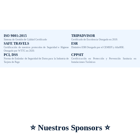
ISO 9001:2015
TRIPADVISOR
Sistema de Gestión de Calidad Certificado
Certificado de Excelencia Otorgado en 2019.
SAFE TRAVELS
ESR
Certificación de nuestros protocolos de Seguridad e Higiene
Distintivo ESR Otorgado por el CEMEFI y AliaRSE.
Otorgado por WTTC en 2020.
PCI, DSS
CPPSIT
Norma de Estándar de Seguridad de Datos para la Industria de
Certificicación en Protección y Prevención Sanitaria en
Tarjeta de Pago
Instalaciones Turísticas
⭐ Nuestros Sponsors ⭐