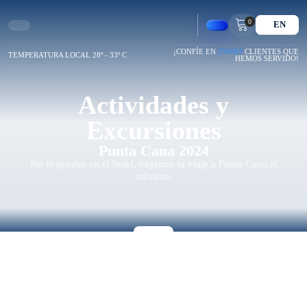
0
EN
¡CONFÍE EN
250683
CLIENTES QUE
TEMPERATURA LOCAL 28º - 33º C
HEMOS SERVIDO!
Actividades y
Excursiones
Punta Cana 2024
No te quedes en el hotel, exprime tu viaje a Punta Cana al
máximo.
Te Ayudamos
Consulta por WhatsApp gratis y sin compromisos