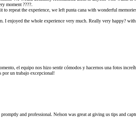
ery moment ????.
t wait to repeat the experience, we left punta cana with wonderful memo
lism. I enjoyed the whole experience very much. Really very happy? wit
momento, el equipo nos hizo sentir cómodos y hacernos una fotos increíb
por un trabajo excepcional!
omptly and professional. Nelson was great at giving us tips and captu