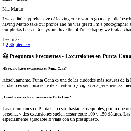
Mia Martin
I was a little apprehensive of leaving our resort to go to a public 
having Matteo take our photos and he was great! I'm a photographer as 
our photos back in 6 days and love them! I'm so happy we took a chan
Leer más
1
2
Siguiente »
🤗 Preguntas Frecuentes - Excursiones en Punta Can
¿Es seguro hacer excursiones en Punta Cana?
Absolutamente. Punta Cana es una de las ciudades más seguras de la 
cuidado es ser consciente de su entorno y vigilar sus pertenencias mie
¿Cuánto cuestan las excursiones en Punta Cana?
Las excursiones en Punta Cana son bastante asequibles, por lo que no
persona, y dos excursiones suelen costar entre 100 y 150 dólares. Las
especialmente agradable si viaja con un presupuesto.
¿Qué excursiones hacer en Punta Cana?