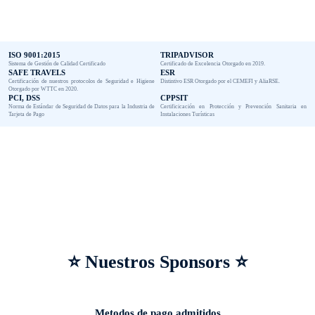
ISO 9001:2015
TRIPADVISOR
Sistema de Gestión de Calidad Certificado
Certificado de Excelencia Otorgado en 2019.
SAFE TRAVELS
ESR
Certificación de nuestros protocolos de Seguridad e Higiene
Distintivo ESR Otorgado por el CEMEFI y AliaRSE.
Otorgado por WTTC en 2020.
PCI, DSS
CPPSIT
Norma de Estándar de Seguridad de Datos para la Industria de
Certificicación en Protección y Prevención Sanitaria en
Tarjeta de Pago
Instalaciones Turísticas
⭐ Nuestros Sponsors ⭐
Metodos de pago admitidos