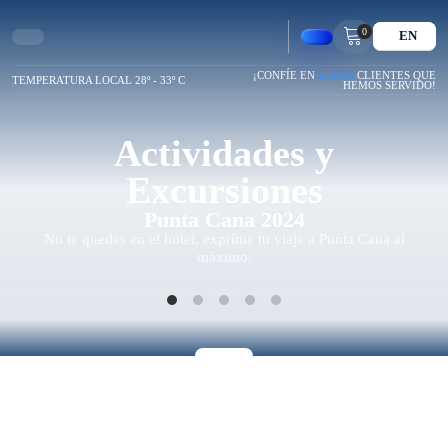
0
EN
¡CONFÍE EN
250683
CLIENTES QUE
TEMPERATURA LOCAL 28º - 33º C
HEMOS SERVIDO!
Actividades y
Excursiones
Punta Cana 2024
No te quedes en el hotel, exprime tu viaje a Punta Cana al
máximo.
Te Ayudamos