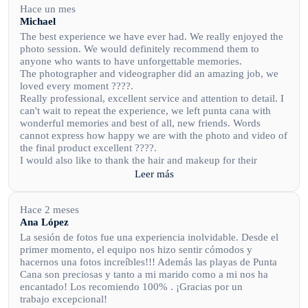
Hace un mes
Michael
The best experience we have ever had. We really enjoyed the
photo session. We would definitely recommend them to
anyone who wants to have unforgettable memories.
The photographer and videographer did an amazing job, we
loved every moment ????.
Really professional, excellent service and attention to detail. I
can't wait to repeat the experience, we left punta cana with
wonderful memories and best of all, new friends. Words
cannot express how happy we are with the photo and video of
the final product excellent ????.
I would also like to thank the hair and makeup for their
professionalism. I enjoyed the whole experience very much.
Leer más
Really very happy? with the whole experience and product.
Keep up the good work, really amazing and best of all, really
nice and hospitable people.
Hace 2 meses
Ana López
La sesión de fotos fue una experiencia inolvidable. Desde el
primer momento, el equipo nos hizo sentir cómodos y
hacernos una fotos increíbles!!! Además las playas de Punta
Cana son preciosas y tanto a mi marido como a mi nos ha
encantado! Los recomiendo 100% . ¡Gracias por un
trabajo excepcional!