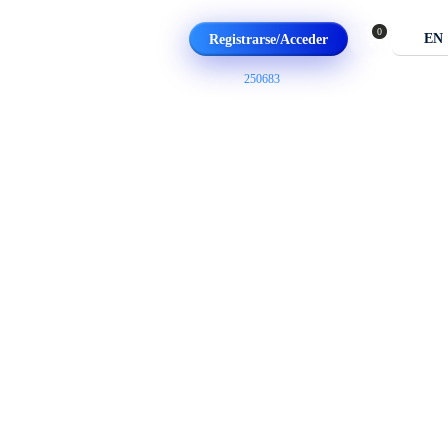
0
EN
Registrarse/Acceder
+1 (809) 668 2289
¡CONFÍE EN
250683
CLIENTES QUE HEMOS SERV
rsiones