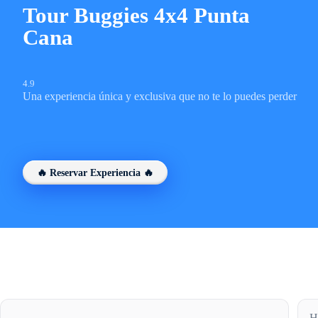
Tour Buggies 4x4 Punta
Cana
4.9
Una experiencia única y exclusiva que no te lo puedes perder
🔥 Reservar Experiencia 🔥
H