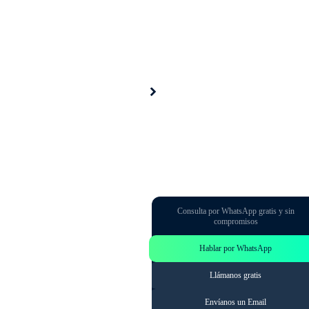
áximo.
Te Ayudamos
Consulta por WhatsApp gratis y sin
compromisos
Hablar por WhatsApp
Llámanos gratis
Envíanos un Email