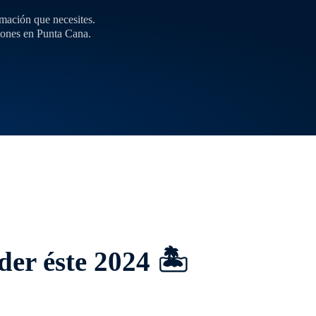
rmación que necesites.
siones en Punta Cana.
der éste 2024 🏝️