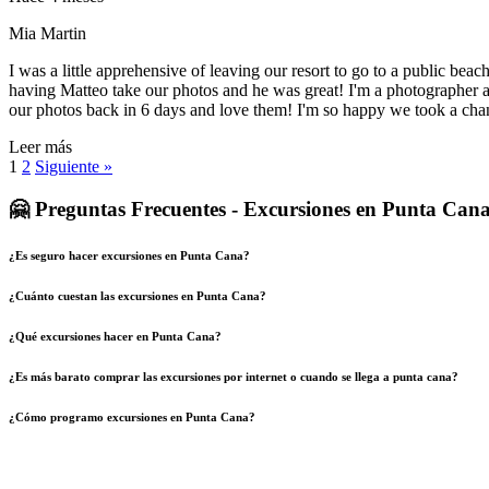
Mia Martin
I was a little apprehensive of leaving our resort to go to a public 
having Matteo take our photos and he was great! I'm a photographer as 
our photos back in 6 days and love them! I'm so happy we took a chan
Leer más
1
2
Siguiente »
🤗 Preguntas Frecuentes - Excursiones en Punta Can
¿Es seguro hacer excursiones en Punta Cana?
¿Cuánto cuestan las excursiones en Punta Cana?
¿Qué excursiones hacer en Punta Cana?
¿Es más barato comprar las excursiones por internet o cuando se llega a punta cana?
¿Cómo programo excursiones en Punta Cana?