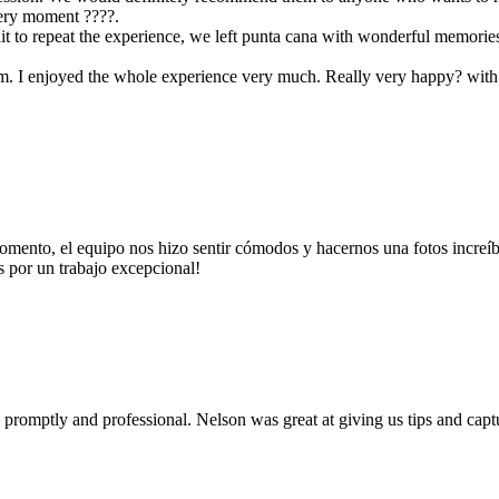
ery moment ????.
t wait to repeat the experience, we left punta cana with wonderful memo
lism. I enjoyed the whole experience very much. Really very happy? wit
momento, el equipo nos hizo sentir cómodos y hacernos una fotos increíb
por un trabajo excepcional!
omptly and professional. Nelson was great at giving us tips and captu