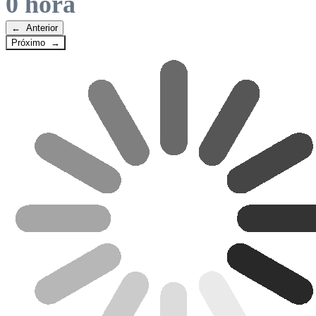
0 hora
← Anterior
Próximo →